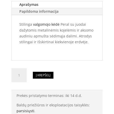
Aprašymas
Papildoma informacija
Stilinga
valgomojo kėdė
Peral su juodai
dažytomis metalinėmis kojelėmis ir aksomo
audiniu apmušta sėdimąja dalimi. Atrodys
stilingai ir išskirtinai kiekvienoje erdvėje.
produkto
Į KREPŠELĮ
kiekis:
Valgomojo
kėdė
Peral
Prekės pristatymo terminas: iki 14 d.d.
Baldų priežiūros ir eksploatacijos taisyklės:
parsisiųsti
.