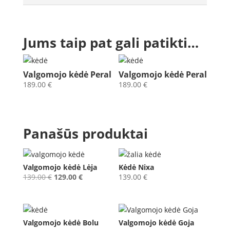
Jums taip pat gali patikti…
Valgomojo kėdė Peral
Valgomojo kėdė Peral
189.00
€
189.00
€
Panašūs produktai
Valgomojo kėdė Lėja
Kėdė Nixa
Original
Current
139.00
€
129.00
€
139.00
€
price
price
was:
is:
139.00 €.
129.00 €.
Valgomojo kėdė Bolu
Valgomojo kėdė Goja