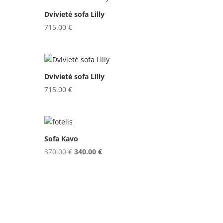
Dvivietė sofa Lilly
715.00
€
Dvivietė sofa Lilly
715.00
€
Sofa Kavo
Original
Current
370.00
€
340.00
€
price
price
was:
is:
370.00 €.
340.00 €.