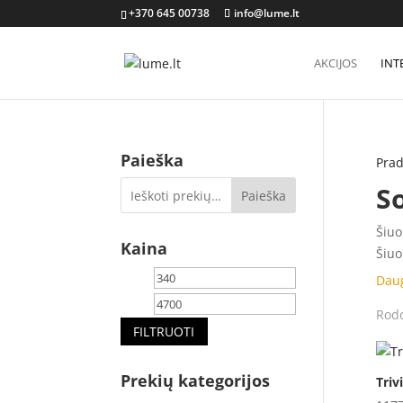
+370 645 00738
info@lume.lt
AKCIJOS
INT
Paieška
Prad
S
Paieška
Šiuo
Kaina
Šiuo
verd
Min
Maks
Dau
Šiuo
kaina
kaina
Rodo
pato
FILTRUOTI
koky
Nemė
Prekių kategorijos
Triv
Akso