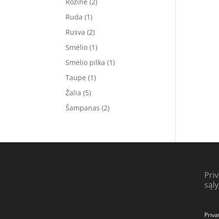
Rožinė
(2)
Ruda
(1)
Rusva
(2)
Smėlio
(1)
Smėlio pilka
(1)
Taupe
(1)
Žalia
(5)
Šampanas
(2)
Pri
sąl
Priva