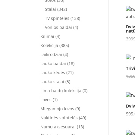
Sofos
(30)
Stalai
(342)
TV spintelės
(138)
Dviv
Vonios baldai
(4)
natū
Kilimai
(4)
399
Kolekcija
(385)
Laikrodžiai
(4)
Lauko baldai
(18)
Triv
Lauko kėdės
(21)
135
Lauko stalai
(5)
Lima baldų kolekcija
(0)
Lovos
(1)
Dviv
Miegamojo lovos
(9)
595
Naktinės spintelės
(49)
Namų aksesuarai
(13)