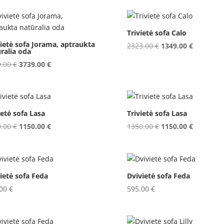
was:
is:
1299.00 €.
1015.00 €.
Trivietė sofa Calo
ietė sofa Jorama, aptraukta
Original
Current
2323.00
€
1349.00
€
ralia oda
price
price
Original
Current
9.00
€
3739.00
€
was:
is:
price
price
2323.00 €.
1349.00 €
was:
is:
3999.00 €.
3739.00 €.
ietė sofa Lasa
Trivietė sofa Lasa
Original
Current
Original
Current
0.00
€
1150.00
€
1350.00
€
1150.00
€
price
price
price
price
was:
is:
was:
is:
1350.00 €.
1150.00 €.
1350.00 €.
1150.00 €
ietė sofa Feda
Dvivietė sofa Feda
.00
€
595.00
€