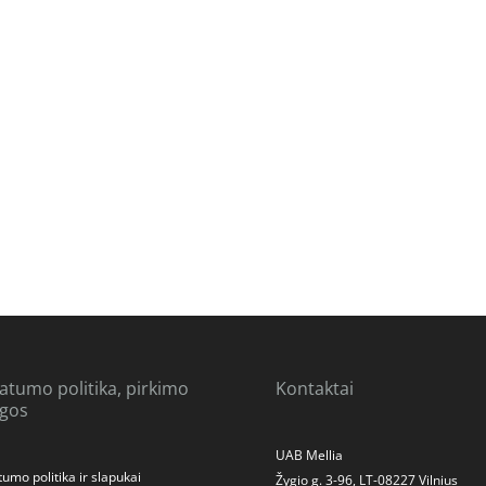
vatumo politika, pirkimo
Kontaktai
ygos
UAB Mellia
tumo politika ir slapukai
Žygio g. 3-96, LT-08227 Vilnius