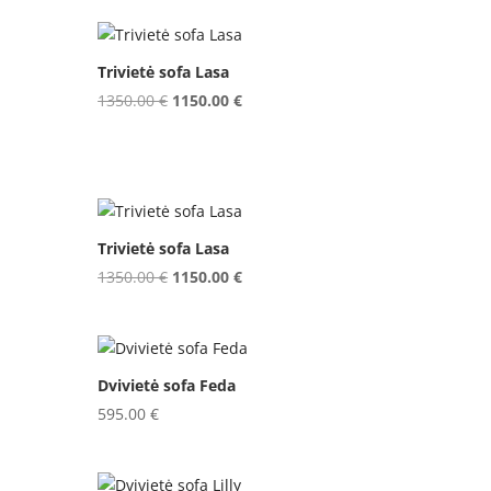
was:
is:
4799.00 €.
4699.00 €.
Trivietė sofa Lasa
Original
Current
1350.00
€
1150.00
€
price
price
was:
is:
.
1350.00 €.
1150.00 €.
Trivietė sofa Lasa
Original
Current
1350.00
€
1150.00
€
price
price
was:
is:
.
1350.00 €.
1150.00 €.
Dvivietė sofa Feda
595.00
€