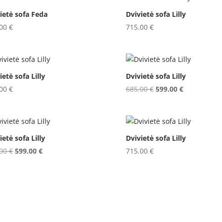
ietė sofa Feda
Dvivietė sofa Lilly
.00
€
715.00
€
ietė sofa Lilly
Dvivietė sofa Lilly
Original
Current
.00
€
685.00
€
599.00
€
price
price
was:
is:
685.00 €.
599.00 €.
ietė sofa Lilly
Dvivietė sofa Lilly
Original
Current
.00
€
599.00
€
715.00
€
price
price
was:
is:
685.00 €.
599.00 €.