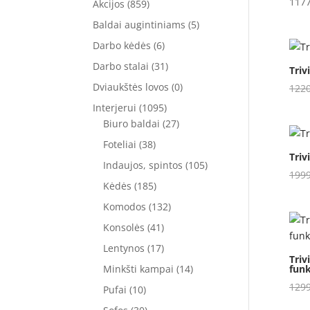
savy
117
Akcijos
(859)
patv
Baldai augintiniams
(5)
jauk
Darbo kėdės
(6)
Apsv
Darbo stalai
(31)
visa
Triv
mieg
Dviaukštės lovos
(0)
122
Renk
Interjerui
(1095)
reik
Biuro baldai
(27)
turi
Foteliai
(38)
Atsa
Triv
Indaujos, spintos
(105)
nuob
199
Sofų
Kėdės
(185)
ir v
Komodos
(132)
Bald
Konsolės
(41)
savo
Lentynos
(17)
prit
Triv
tamp
funk
Minkšti kampai
(14)
renk
129
Pufai
(10)
lūke