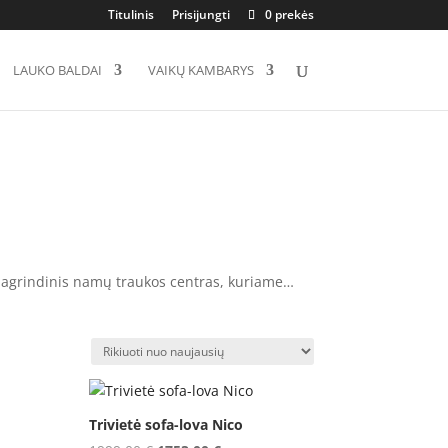
Titulinis
Prisijungti
0 prekės
LAUKO BALDAI
VAIKŲ KAMBARYS
 pagrindinis namų traukos centras, kuriame
e tik patogus, bet ir stilingas.
ia lengvai sukurti erdvę, kuri būtų stilinga ir
Nesvarbu, ar pasirinksite juodą, ar rudą,
odo taip pat prabangiai, ypač aksominės.
Trivietė sofa-lova Nico
išvaizdos, malonaus audinio ir puikių valymo