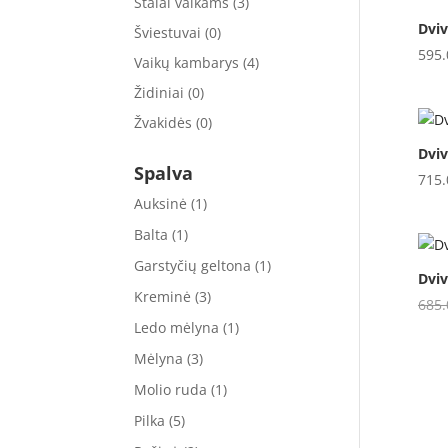
Stalai vaikams
(3)
Dviv
Šviestuvai
(0)
595
Vaikų kambarys
(4)
Židiniai
(0)
Žvakidės
(0)
Dviv
Spalva
715
Auksinė
(1)
Balta
(1)
Garstyčių geltona
(1)
Dviv
Kreminė
(3)
685
Ledo mėlyna
(1)
Mėlyna
(3)
Molio ruda
(1)
Pilka
(5)