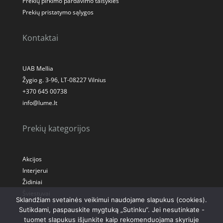
Prekių pirkimo pardavimo taisyklės
Prekių pristatymo sąlygos
Kontaktai
UAB Mellia
Žygio g. 3-96, LT-08227 Vilnius
+370 645 00738
info@lume.lt
Prekių kategorijos
Akcijos
Interjerui
Židiniai
Šviestuvai
Sklandžiam svetainės veikimui naudojame slapukus (cookies).
Sutikdami, paspauskite mygtuką „Sutinku“. Jei nesutinkate -
tuomet slapukus išjunkite kaip rekomenduojama skyriuje