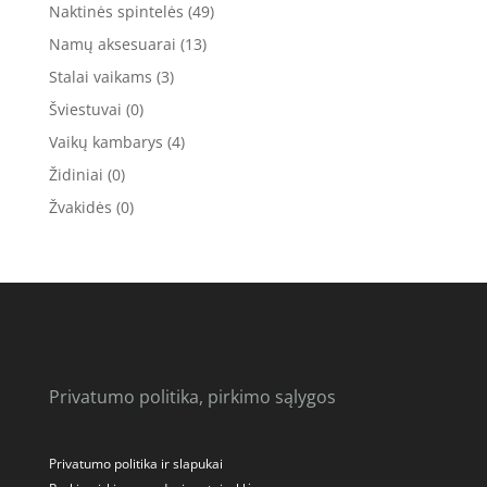
Naktinės spintelės
(49)
Namų aksesuarai
(13)
Stalai vaikams
(3)
Šviestuvai
(0)
Vaikų kambarys
(4)
Židiniai
(0)
Žvakidės
(0)
Privatumo politika, pirkimo sąlygos
Privatumo politika ir slapukai