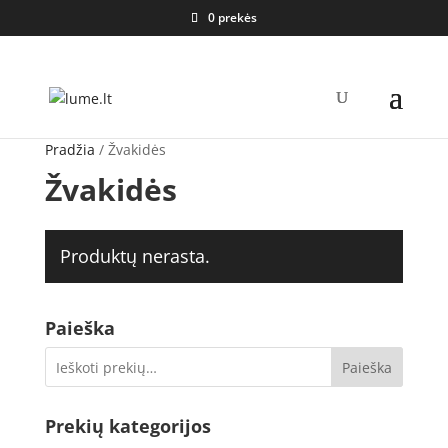
0 prekės
Pradžia
/ Žvakidės
Žvakidės
Produktų nerasta.
Paieška
Paieška
Prekių kategorijos