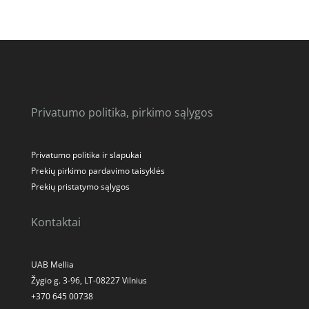
Privatumo politika, pirkimo sąlygos
Privatumo politika ir slapukai
Prekių pirkimo pardavimo taisyklės
Prekių pristatymo sąlygos
Kontaktai
UAB Mellia
Žygio g. 3-96, LT-08227 Vilnius
+370 645 00738