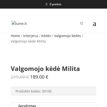
0 prekės
Home
/
Interjerui
/
Kėdės
/
Valgomojo kėdės
/
Valgomojo kėdė Milita
Valgomojo kėdė Milita
Original
Current
219.00
€
189.00
€
price
price
was:
is:
Produkto kodas:
00100
219.00 €.
189.00 €.
Aprašymas