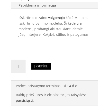
Papildoma informacija
Išskirtinio dizaino
valgomojo kėdė
Milita su
išskirtiniu pynimo modeliu. Ši kėdė yra
moderni, prabangi akį traukianti detalė
Jūsų interjere. Kokybė, stilius ir patogumas.
produkto
Į KREPŠELĮ
kiekis:
Valgomojo
kėdė
Milita
Prekės pristatymo terminas: iki 14 d.d.
Baldų priežiūros ir eksploatacijos taisyklės:
parsisiųsti
.