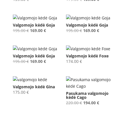
price
price
was:
is:
179.00 €.
159.00 €.
Valgomojo kėdė Goja
Valgomojo kėdė Goja
Original
Current
Original
Current
195.00
€
169.00
€
195.00
€
169.00
€
price
price
price
price
was:
is:
was:
is:
195.00 €.
169.00 €.
195.00 €.
169.00 €.
Valgomojo kėdė Goja
Valgomojo kėdė Foxe
Original
Current
195.00
€
169.00
€
174.00
€
price
price
was:
is:
195.00 €.
169.00 €.
Valgomojo kėdė Gina
175.00
€
Pasukama valgomojo
kėdė Cago
Original
Current
220.00
€
194.00
€
price
price
was:
is:
220.00 €.
194.00 €.