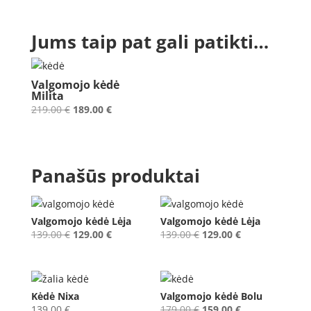
Jums taip pat gali patikti…
Valgomojo kėdė
Milita
Original
Current
219.00
€
189.00
€
price
price
was:
is:
219.00 €.
189.00 €.
Panašūs produktai
Valgomojo kėdė Lėja
Valgomojo kėdė Lėja
Original
Current
Original
Current
139.00
€
129.00
€
139.00
€
129.00
€
price
price
price
price
was:
is:
was:
is:
139.00 €.
129.00 €.
139.00 €.
129.00 €.
Kėdė Nixa
Valgomojo kėdė Bolu
Original
Current
139.00
€
179.00
€
159.00
€