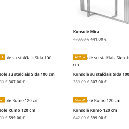
489.00 €.
409.00 €.
Konsolė Mira
Original
Current
479.00
€
441.00
€
price
price
was:
is:
479.00 €.
441.00 €.
olė su stalčiais Sida 100 cm
Konsolė su stalčiais Sida 10
Original
Current
Original
Current
.00
€
307.00
€
389.00
€
307.00
€
price
price
price
price
was:
is:
was:
is:
389.00 €.
307.00 €.
389.00 €.
307.00 €.
solė Rumo 120 cm
Konsolė Rumo 120 cm
Original
Current
Original
Current
.00
€
599.00
€
642.00
€
599.00
€
price
price
price
price