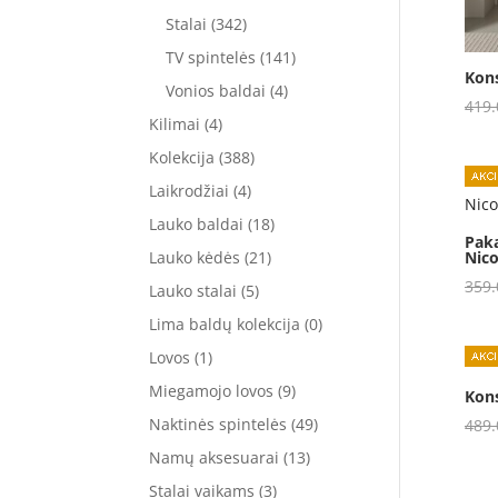
Stalai
(342)
TV spintelės
(141)
Kons
Vonios baldai
(4)
419
Kilimai
(4)
Kolekcija
(388)
Laikrodžiai
(4)
Lauko baldai
(18)
Pak
Nic
Lauko kėdės
(21)
359
Lauko stalai
(5)
Lima baldų kolekcija
(0)
Lovos
(1)
Miegamojo lovos
(9)
Kons
Naktinės spintelės
(49)
489
Namų aksesuarai
(13)
Stalai vaikams
(3)