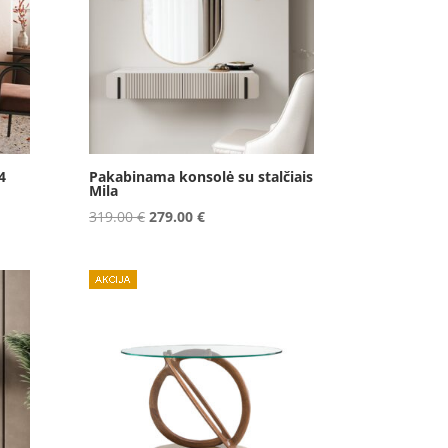
4
Pakabinama konsolė su stalčiais
Mila
Original
Current
319.00
€
279.00
€
price
price
was:
is:
319.00 €.
279.00 €.