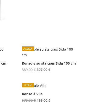
355.00 €.
307.00 €.
0 cm
Konsolė su stalčiais Sida 100 cm
Original
Current
389.00
€
307.00
€
price
price
was:
is:
389.00 €.
307.00 €.
Konsolė Vila
Original
Current
579.00
€
499.00
€
price
price