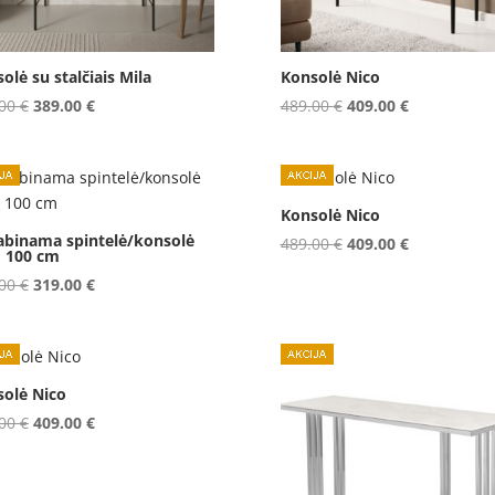
olė su stalčiais Mila
Konsolė Nico
Original
Current
Original
Current
.00
€
389.00
€
489.00
€
409.00
€
price
price
price
price
was:
is:
was:
is:
419.00 €.
389.00 €.
489.00 €.
409.00 €.
Konsolė Nico
abinama spintelė/konsolė
Original
Current
489.00
€
409.00
€
o 100 cm
price
price
Original
Current
.00
€
319.00
€
was:
is:
price
price
489.00 €.
409.00 €.
was:
is:
359.00 €.
319.00 €.
olė Nico
Original
Current
.00
€
409.00
€
price
price
was:
is: