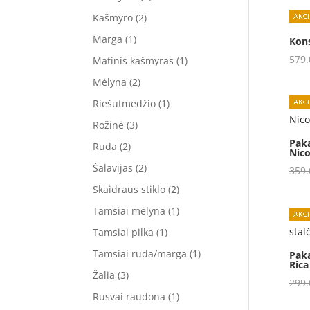
Kašmyro
(2)
Marga
(1)
Kons
579
Matinis kašmyras
(1)
Mėlyna
(2)
Riešutmedžio
(1)
Rožinė
(3)
Pak
Ruda
(2)
Nic
Šalavijas
(2)
359
Skaidraus stiklo
(2)
Tamsiai mėlyna
(1)
Tamsiai pilka
(1)
Tamsiai ruda/marga
(1)
Paka
Rica
Žalia
(3)
299
Rusvai raudona
(1)