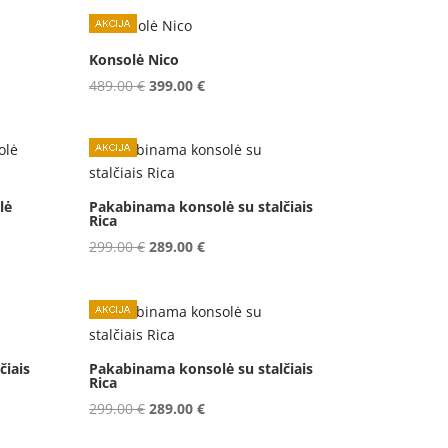
was:
is:
579.00 €.
499.00 €.
Konsolė Nico
Original
Current
489.00
€
399.00
€
price
price
was:
is:
489.00 €.
399.00 €.
lė
Pakabinama konsolė su stalčiais
Rica
Original
Current
299.00
€
289.00
€
price
price
was:
is:
299.00 €.
289.00 €.
čiais
Pakabinama konsolė su stalčiais
Rica
Original
Current
299.00
€
289.00
€
price
price