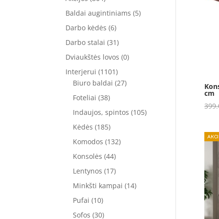
Baldai augintiniams
(5)
Darbo kėdės
(6)
Darbo stalai
(31)
Dviaukštės lovos
(0)
Interjerui
(1101)
Biuro baldai
(27)
Kons
cm
Foteliai
(38)
399
Indaujos, spintos
(105)
Kėdės
(185)
Komodos
(132)
Konsolės
(44)
Lentynos
(17)
Minkšti kampai
(14)
Pufai
(10)
Sofos
(30)