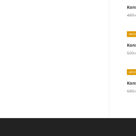
Kons
489
Kon
599
Kon
680