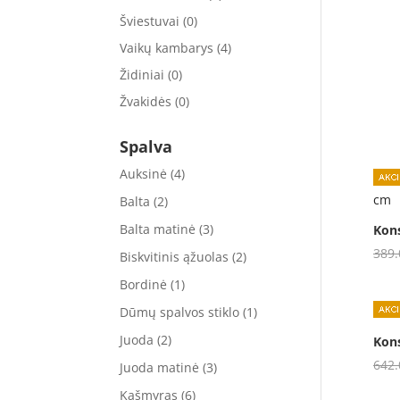
Šviestuvai
(0)
Vaikų kambarys
(4)
Židiniai
(0)
Žvakidės
(0)
Spalva
Auksinė
(4)
Balta
(2)
Balta matinė
(3)
Kons
389
Biskvitinis ąžuolas
(2)
Bordinė
(1)
Dūmų spalvos stiklo
(1)
Juoda
(2)
Kon
642
Juoda matinė
(3)
Kašmyras
(6)