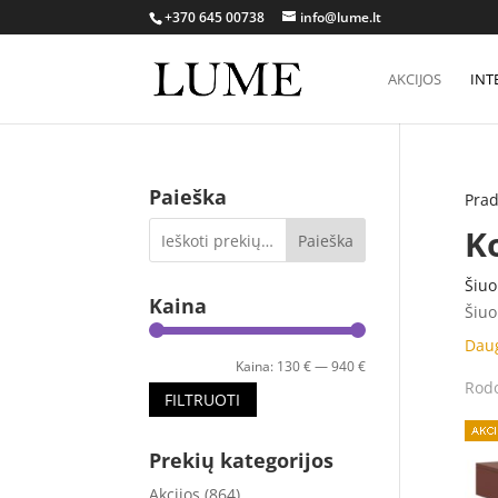
+370 645 00738
info@lume.lt
AKCIJOS
INT
Paieška
Prad
K
Paieška
Šiuo
Kaina
Šiuo
siau
Dau
Esan
Min
Maks
Kaina:
130 €
—
940 €
Rodo
vien
kaina
kaina
FILTRUOTI
asor
Prekių kategorijos
Akcijos
(864)