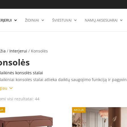
ERJERUI
ŽIDINIAI
ŠVIESTUVAI
NAMŲ AKSESUARAI
žia
/
Interjerui
/ Konsolės
onsolės
laikinės konsolės stalai
laikiniai konsolės stalai atlieka daiktų saugojimo funkciją ir pagyvin
ri – idealiai tinka prie įėjimo ar prieškambario sienos.
3
giau
t ankštiems įėjimams, rinkitės pailgą konsolės staliuką. Konsolės sta
Rūšiuojama
mi visi rezultatai: 44
ą šalia sekcijos, kad pastatytumėte
stalinę lempą
apšvietimui. Kita 
pagal
timentu ant konsolės staliuko, modernus konsolinis stalas atrodo da
naujausią