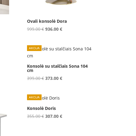
Ovali konsolė Dora
Original
Current
999.00
€
936.00
€
price
price
was:
is:
999.00 €.
936.00 €.
Konsolė su stalčiais Sona 104
cm
Original
Current
399.00
€
373.00
€
price
price
was:
is:
399.00 €.
373.00 €.
Konsolė Doris
Original
Current
355.00
€
307.00
€
price
price
was:
is: