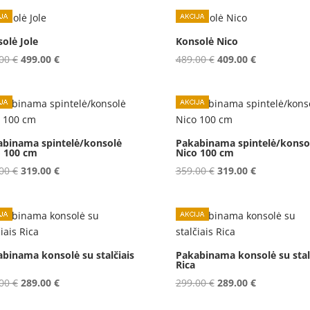
was:
is:
was:
is:
642.00 €.
599.00 €.
642.00 €.
599.00 €.
olė Jole
Konsolė Nico
Original
Current
Original
Current
.00
€
499.00
€
489.00
€
409.00
€
price
price
price
price
was:
is:
was:
is:
579.00 €.
499.00 €.
489.00 €.
409.00 €.
abinama spintelė/konsolė
Pakabinama spintelė/konso
o 100 cm
Nico 100 cm
Original
Current
Original
Current
.00
€
319.00
€
359.00
€
319.00
€
price
price
price
price
was:
is:
was:
is:
359.00 €.
319.00 €.
359.00 €.
319.00 €.
binama konsolė su stalčiais
Pakabinama konsolė su stal
Rica
Original
Current
Original
Current
.00
€
289.00
€
299.00
€
289.00
€
price
price
price
price