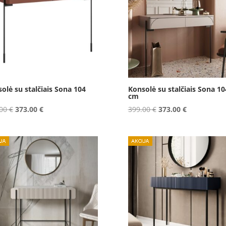
olė su stalčiais Sona 104
Konsolė su stalčiais Sona 10
cm
Original
Current
Original
Current
.00
€
373.00
€
399.00
€
373.00
€
price
price
price
price
was:
is:
was:
is:
399.00 €.
373.00 €.
399.00 €.
373.00 €.