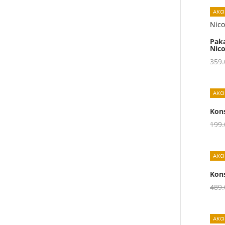
Pak
Nic
359
Kons
199
Kons
489