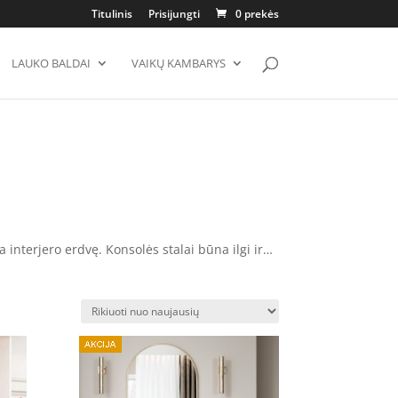
Titulinis
Prisijungti
0 prekės
LAUKO BALDAI
VAIKŲ KAMBARYS
a interjero erdvę. Konsolės stalai būna ilgi ir
lą galite priderinti ir svetainėje. Padėkite
vieta: prie sienos su skulptūra ir žvakių
r geriau su sieniniu veidrodžiu virš jo.