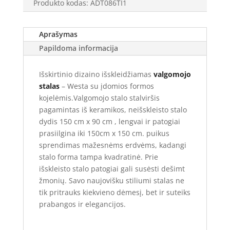
Produkto kodas:
ADT086TI1
2299.00 €.
1939.00 €.
Aprašymas
Papildoma informacija
Išskirtinio dizaino išskleidžiamas
valgomojo
stalas
– Westa su įdomios formos
kojelėmis.Valgomojo stalo stalviršis
pagamintas iš keramikos, neišskleisto stalo
dydis 150 cm x 90 cm , lengvai ir patogiai
prasiilgina iki 150cm x 150 cm. puikus
sprendimas mažesnėms erdvėms, kadangi
stalo forma tampa kvadratinė. Prie
išskleisto stalo patogiai gali susėsti dešimt
žmonių. Savo naujovišku stiliumi stalas ne
tik pritrauks kiekvieno dėmesį, bet ir suteiks
prabangos ir elegancijos.