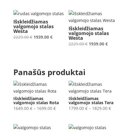
price
price
price
price
was:
is:
was:
is:
2229.00 €.
1939.00 €.
2229.00 €.
1939.00 €.
Išskleidžiamas
valgomojo stalas
Išskleidžiamas
Westa
valgomojo stalas
Original
Current
2229.00
€
1939.00
€
Westa
price
price
Original
Current
2229.00
€
1939.00
€
was:
is:
price
price
2229.00 €.
1939.00 €.
was:
is:
2229.00 €.
1939.00 €.
Panašūs produktai
Išskleidžiamas
Išskleidžiamas
valgomojo stalas Rota
valgomojo stalas Tera
Price
Price
1649.00
€
–
1699.00
€
1799.00
€
–
1829.00
€
range:
range:
1649.00 €
1799.00 €
through
through