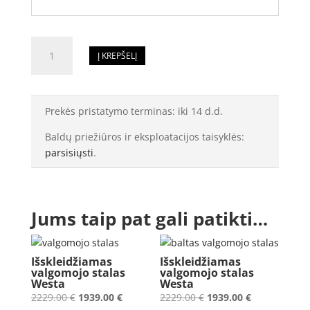
produkto
Į KREPŠELĮ
kiekis:
Išskleidžiamas
valgomojo
stalas
Prekės pristatymo terminas: iki 14 d.d.
Westa
Baldų priežiūros ir eksploatacijos taisyklės:
parsisiųsti
.
Jums taip pat gali patikti…
Išskleidžiamas
Išskleidžiamas
valgomojo stalas
valgomojo stalas
Westa
Westa
Original
Current
Original
Current
2229.00
€
1939.00
€
2229.00
€
1939.00
€