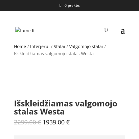
0 prekės
Home
/
Interjerui
/
Stalai
/
Valgomojo stalai
/
Išskleidžiamas valgomojo stalas Westa
Išskleidžiamas valgomojo
stalas Westa
Original
Current
2299.00
€
1939.00
€
price
price
was:
is: