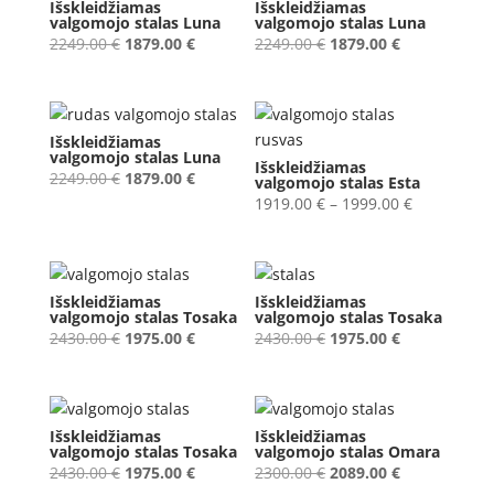
Išskleidžiamas
Išskleidžiamas
1699.00 €
1829.00 €
valgomojo stalas Luna
valgomojo stalas Luna
Original
Current
Original
Current
2249.00
€
1879.00
€
2249.00
€
1879.00
€
price
price
price
price
was:
is:
was:
is:
2249.00 €.
1879.00 €.
2249.00 €.
1879.00 €.
Išskleidžiamas
valgomojo stalas Luna
Išskleidžiamas
Original
Current
2249.00
€
1879.00
€
valgomojo stalas Esta
price
price
Price
1919.00
€
–
1999.00
€
was:
is:
range:
2249.00 €.
1879.00 €.
1919.00 €
through
Išskleidžiamas
Išskleidžiamas
1999.00 €
valgomojo stalas Tosaka
valgomojo stalas Tosaka
Original
Current
Original
Current
2430.00
€
1975.00
€
2430.00
€
1975.00
€
price
price
price
price
was:
is:
was:
is:
2430.00 €.
1975.00 €.
2430.00 €.
1975.00 €.
Išskleidžiamas
Išskleidžiamas
valgomojo stalas Tosaka
valgomojo stalas Omara
Original
Current
Original
Current
2430.00
€
1975.00
€
2300.00
€
2089.00
€