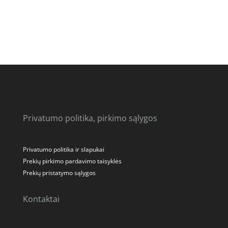
price
price
price
price
was:
is:
was:
is:
2430.00 €.
1975.00 €.
2300.00 €.
2089.00 €.
Privatumo politika, pirkimo sąlygos
Privatumo politika ir slapukai
Prekių pirkimo pardavimo taisyklės
Prekių pristatymo sąlygos
Kontaktai