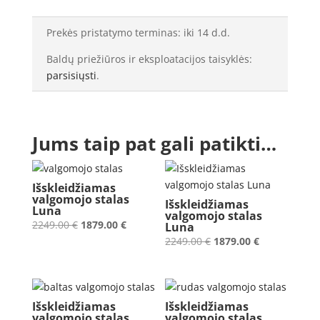
valgomojo
stalas
Prekės pristatymo terminas: iki 14 d.d.
Luna
Baldų priežiūros ir eksploatacijos taisyklės:
parsisiųsti
.
Jums taip pat gali patikti…
Išskleidžiamas
valgomojo stalas
Išskleidžiamas
Luna
valgomojo stalas
Original
Current
2249.00
€
1879.00
€
Luna
price
price
Original
Current
2249.00
€
1879.00
€
was:
is:
price
price
2249.00 €.
1879.00 €.
was:
is:
2249.00 €.
1879.00 €.
Išskleidžiamas
Išskleidžiamas
valgomojo stalas
valgomojo stalas