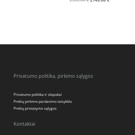
price
price
price
price
was:
is:
was:
is:
2310.00 €.
2099.00 €.
2360.00 €.
2145.00 €.
Privatumo politika, pirkimo sąlygos
Privatumo politika ir slapukai
Prekių pirkimo pardavimo taisyklės
Prekių pristatymo sąlygos
Kontaktai