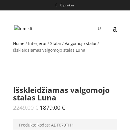
0 prekės
Home
/
Interjerui
/
Stalai
/
Valgomojo stalai
/
Išskleidžiamas valgomojo stalas Luna
Išskleidžiamas valgomojo
stalas Luna
Original
Current
2249.00
€
1879.00
€
price
price
was:
is:
Produkto kodas:
ADT079TI11
2249.00 €.
1879.00 €.