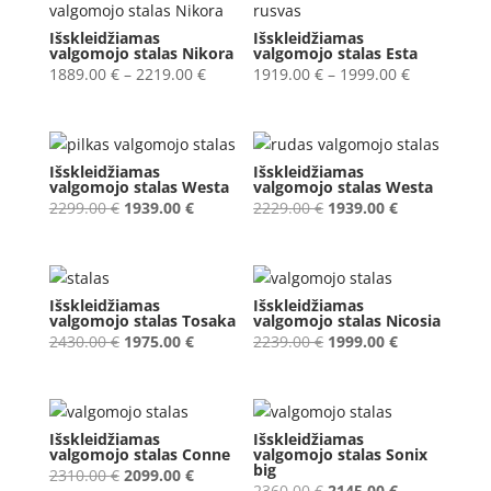
Išskleidžiamas
Išskleidžiamas
valgomojo stalas Nikora
valgomojo stalas Esta
Price
Price
1889.00
€
–
2219.00
€
1919.00
€
–
1999.00
€
range:
range:
1889.00 €
1919.00 €
through
through
Išskleidžiamas
Išskleidžiamas
2219.00 €
1999.00 €
valgomojo stalas Westa
valgomojo stalas Westa
Original
Current
Original
Current
2299.00
€
1939.00
€
2229.00
€
1939.00
€
price
price
price
price
was:
is:
was:
is:
2299.00 €.
1939.00 €.
2229.00 €.
1939.00 €.
Išskleidžiamas
Išskleidžiamas
valgomojo stalas Tosaka
valgomojo stalas Nicosia
Original
Current
Original
Current
2430.00
€
1975.00
€
2239.00
€
1999.00
€
price
price
price
price
was:
is:
was:
is:
2430.00 €.
1975.00 €.
2239.00 €.
1999.00 €.
Išskleidžiamas
Išskleidžiamas
valgomojo stalas Conne
valgomojo stalas Sonix
big
Original
Current
2310.00
€
2099.00
€
Original
Current
2360.00
€
2145.00
€