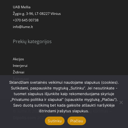
UAB Mellia
Žygio g. 3-96, LT-08227 Vilnius
+370 645 00738
info@lume.lt
Prekių kategorijos
Akcijos
Interjerui
Židiniai
Šviestuvai
Sklandžiam svetainės veikimui naudojame slapukus (cookies).
Sutikdami, paspauskite mygtuką „Sutinku“. Jei nesutinkate -
tuomet slapukus išjunkite kaip rekomenduojama skyriuje
„Privatumo politika ir slapukai“ (spauskite mygtuką „Plačiau“).
Savo duotą sutikimą bet kada galėsite atšaukti naršyklėje
© lume.lt 2021 | © Internetinių svetainių kūrimas –
ištrindami įrašytus slapukus.
Dipolis.com
2021
Sutinku
Plačiau