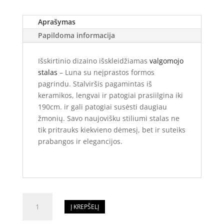
Aprašymas
Papildoma informacija
Išskirtinio dizaino išskleidžiamas
valgomojo
stalas
– Luna su neįprastos formos
pagrindu. Stalviršis pagamintas iš
keramikos, lengvai ir patogiai prasiilgina iki
190cm. ir gali patogiai susėsti daugiau
žmonių. Savo naujovišku stiliumi stalas ne
tik pritrauks kiekvieno dėmesį, bet ir suteiks
prabangos ir elegancijos.
produkto
Į KREPŠELĮ
kiekis:
Išskleidžiamas